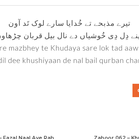
تیرے مذبحے تے خُدایا سارے لوک تَد آون
نے دِل دِی خُوشیاں دے نال بیل قربان چڑھاو
re mazbhey te Khudaya sare lok tad aa
il dee khushiyaan de nal bail qurban c
– Fazal Naal Aye Rab
Zaboor 062 – K