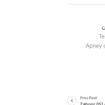
ن
Te
Apney d
Post
Prev Post
Navigation
Zaboor 051 