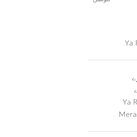
Ya 
ے
Ya 
Mera 