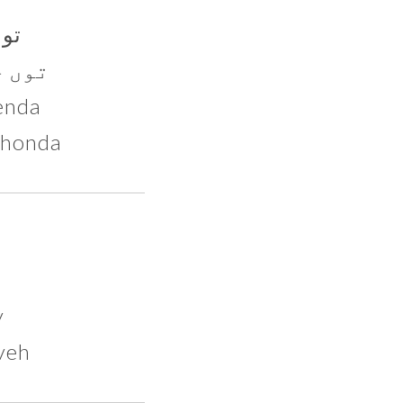
توں
توں چ
enu denda
 honda
y
aveh