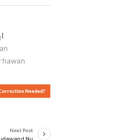
اپ
wan
harhawan
Correction Needed?
Next Post
hudawand Nu