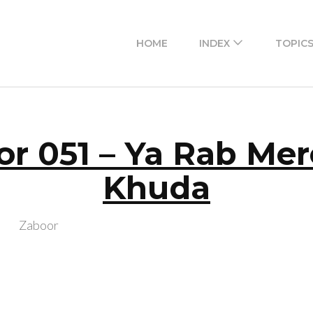
 access to masihi geet zaboor lyrics in Urdu and Roma
HOME
INDEX
TOPIC
r 051 – Ya Rab Me
Khuda
Zaboor