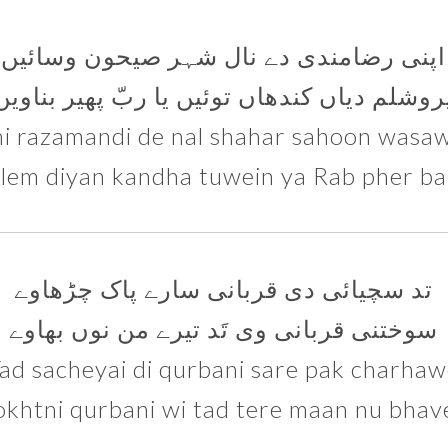
اپنی رضامندی دے نال شہر صیحون وسائیں
روشلم دیاں کندھاں توئیں یا ربّ پھیر بناویں
i razamandi de nal shahar sahoon wasa
alem diyan kandha tuwein ya Rab pher b
تد سچیائی دی قربانی سارے پاک چڑھاوے
سوختنی قربانی وی تَد تیرے من نوں بھاوے
ad sacheyai di qurbani sare pak charha
okhtni qurbani wi tad tere maan nu bhav