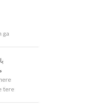
n ga
یا
م
mere
e tere