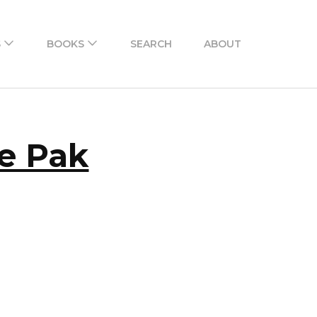
n Urdu. There is also an Android and iPhone app to
S
BOOKS
SEARCH
ABOUT
re Pak