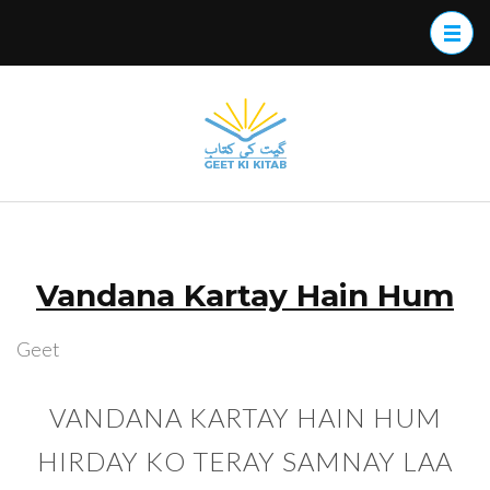
Skip
to
content
(Press
GeetKiKitab
Geet Ki Kitab
Enter)
provides you free
access to masihi geet
zaboor lyrics in Urdu
and Roman Urdu.
There is also an
Vandana Kartay Hain Hum
Android and iPhone
app to use.
Geet
VANDANA KARTAY HAIN HUM
HIRDAY KO TERAY SAMNAY LAA