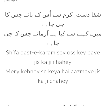
شفا دست ِ کرم سے اُس کے پائے جس کا
جی چاہے
میرے کہنے سے کیا ہے آزمائے جس کا جی
چاہے
Shifa dast-e-karam sey oss key paye
jis ka ji chahey
Mery kehney se keya hai aazmaye jis
ka ji chahey