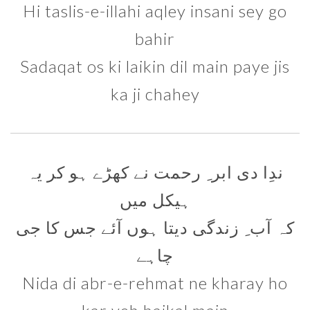
Hi taslis-e-illahi aqley insani sey go
bahir
Sadaqat os ki laikin dil main paye jis
ka ji chahey
ندِا دی ابر ِ رحمت نے کھڑے ہو کر یہ
ہیکل میں
کہ آب ِ زندگی دیتا ہوں آئے جس کا جی
چاہے
Nida di abr-e-rehmat ne kharay ho