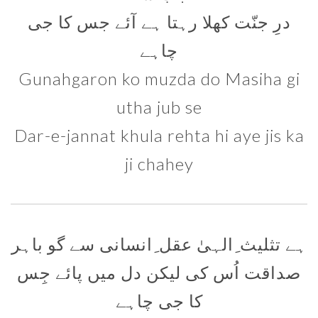
درِ جنّت کھلا رہتا ہے آئے جس کا جی
چاہے
Gunahgaron ko muzda do Masiha gi
utha jub se
Dar-e-jannat khula rehta hi aye jis ka
ji chahey
ہے تثلیث ِالہیٰ عقل ِانسانی سے گو باہر
صداقت اُس کی لیکن دل میں پائے جِس
کا جی چاہے