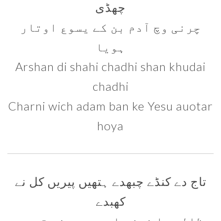
چھڈی
چرنی وچ آدم بن کے یسوع اوتار
ہویا
Arshan di shahi chadhi shan khudai
chadhi
Charni wich adam ban ke Yesu auotar
hoya
تاج دے کنڈے چبھدے ہتھیں پیریں کل نے
کھبدے
ظالم دا نیزہ اوہدے سینے تھوں