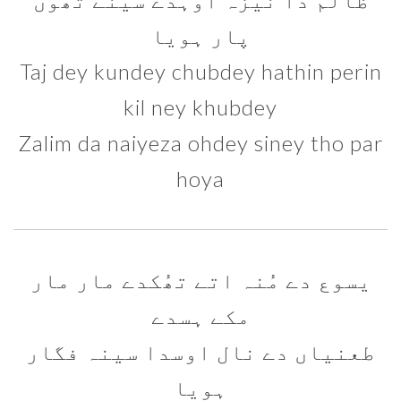
پار ہویا
Taj dey kundey chubdey hathin perin
kil ney khubdey
Zalim da naiyeza ohdey siney tho par
hoya
یسوع دے مُنہ اتے تھُکدے مار مار
مکے ہسدے
طعنیاں دے نال اوسدا سینہ فگار
ہویا