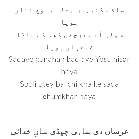
ساڈے گناہاں بدلے یسوع نثار
ہویا
سولی اُتے برچھی کھا کے ساڈا
غمخوار ہویا
Sadaye gunahan badlaye Yesu nisar
hoya
Sooli utey barchi kha ke sada
ghumkhar hoya
عرشاں دی شاہی چھڈی شانِ خدائی