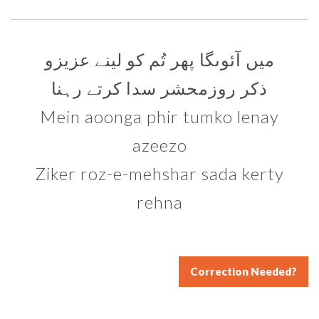
میں آئوںگا پھر تُم کو لینے عزیزو
ذکر روزمحشر سدا کرتے رہنا
Mein aoonga phir tumko lenay
azeezo
Ziker roz-e-mehshar sada kerty
rehna
Correction Needed?