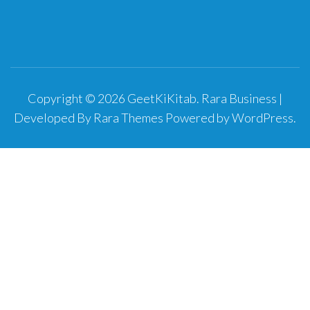
Copyright © 2026
GeetKiKitab
.
Rara Business |
Developed By
Rara Themes
Powered by
WordPress
.