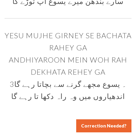
سارے بندھن میرے یسوع آپ توڑے گا
YESU MUJHE GIRNEY SE BACHATA
RAHEY GA
ANDHIYAROON MEIN WOH RAH
DEKHATA REHEY GA
3۔ یسوع مجھے گرنے سے بچاتا رہے گا
اندھیاروں میں وہ راہ دکھا تا رہے گا
Correction Needed?