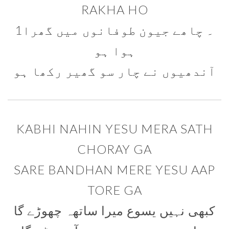
RAKHA HO
1۔ چاھے جیون طوفانوں میں گھرا
ہوا ہو
آندھیوں نے چار سو گھیر رکھا ہو
KABHI NAHIN YESU MERA SATH
CHORAY GA
SARE BANDHAN MERE YESU AAP
TORE GA
کبھی نہیں یسوع میرا ساتھہ چھوڑے گا