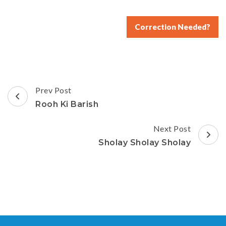
Correction Needed?
Post
Prev Post
Navigation
Rooh Ki Barish
Next Post
Sholay Sholay Sholay