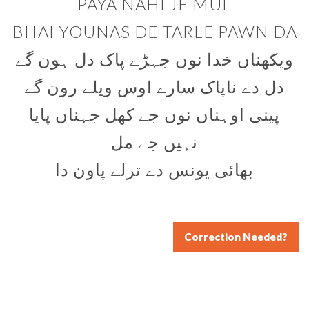
PAYA NAHI JE MUL
BHAI YOUNAS DE TARLE PAWN DA
ویکھناں خدا نوں جہڑے پاک دل ہون گے
دل دے ناپاک سارے اوس ویلے رون گے
پینی اوہناں نوں جے کھل جہناں پایا
نہیں جے مل
بھائی یونس دے ترلے پاون دا
Correction Needed?