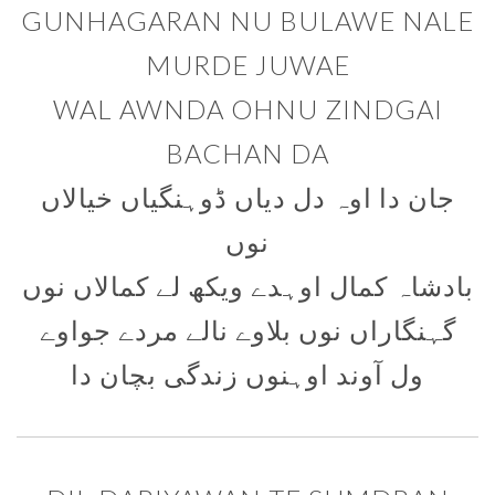
GUNHAGARAN NU BULAWE NALE
MURDE JUWAE
WAL AWNDA OHNU ZINDGAI
BACHAN DA
جان دا اوہ دل دیاں ڈوہنگیاں خیالاں
نوں
بادشاہ کمال اوہدے ویکھ لے کمالاں نوں
گہنگاراں نوں بلاوے نالے مردے جواوے
ول آوند اوہنوں زندگی بچان دا