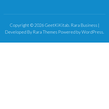
Copyright © 2026
GeetKiKitab
.
Rara Business |
Developed By
Rara Themes
Powered by
WordPress
.