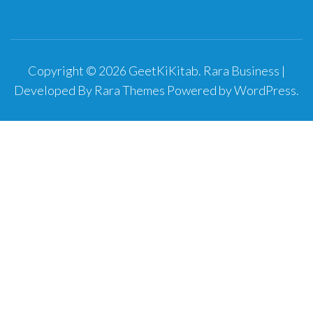
Copyright © 2026
GeetKiKitab
.
Rara Business |
Developed By
Rara Themes
Powered by
WordPress
.